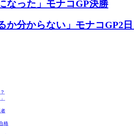
になった」モナコGP決勝
るか分からない」モナコGP2日
？
い」
王者
ト合格