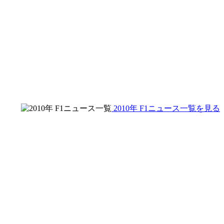
2010年 F1ニュース一覧を見る