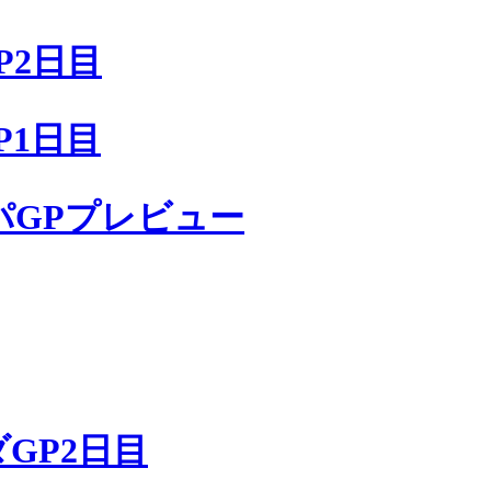
2日目
1日目
パGPプレビュー
GP2日目