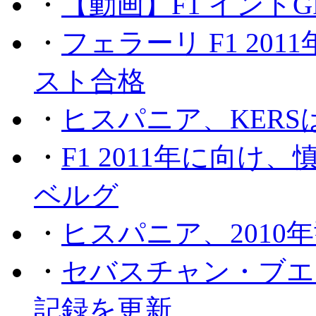
・
【動画】F1 インド
・
フェラーリ F1 20
スト合格
・
ヒスパニア、KER
・
F1 2011年に向
ベルグ
・
ヒスパニア、2010
・
セバスチャン・ブエ
記録を更新