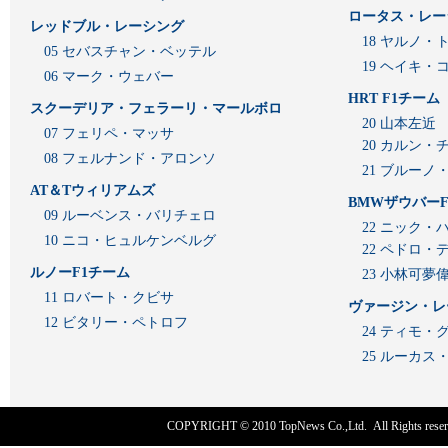
ロータス・レー
レッドブル・レーシング
18 ヤルノ・
05 セバスチャン・ベッテル
19 ヘイキ・
06 マーク・ウェバー
HRT F1チーム
スクーデリア・フェラーリ・マールボロ
20 山本左近
07 フェリペ・マッサ
20 カルン・
08 フェルナンド・アロンソ
21 ブルーノ
AT＆Tウィリアムズ
BMWザウバーF
09 ルーベンス・バリチェロ
22 ニック・
10 ニコ・ヒュルケンベルグ
22 ペドロ・
ルノーF1チーム
23 小林可夢
11 ロバート・クビサ
ヴァージン・レ
12 ビタリー・ペトロフ
24 ティモ・
25 ルーカ
COPYRIGHT © 2010
TopNews Co.,Ltd
. All Rights