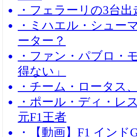
・フェラーリの3台出
・ミハエル・シュー
ーター？
・ファン・パブロ・モ
得ない」
・チーム・ロータス、
・ポール・ディ・レス
元F1王者
・【動画】F1 インド