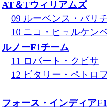
AT＆Tウィリアムズ
09 ルーベンス・バリ
10 ニコ・ヒュルケン
ルノーF1チーム
11 ロバート・クビサ
12 ビタリー・ペトロ
フォース・インディアF