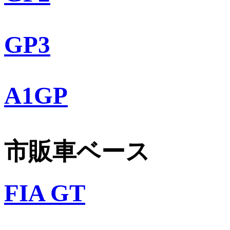
GP3
A1GP
市販車ベース
FIA GT