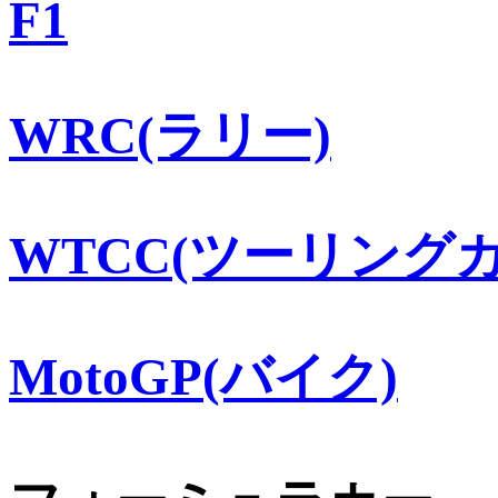
F1
WRC(ラリー)
WTCC(ツーリングカ
MotoGP(バイク)