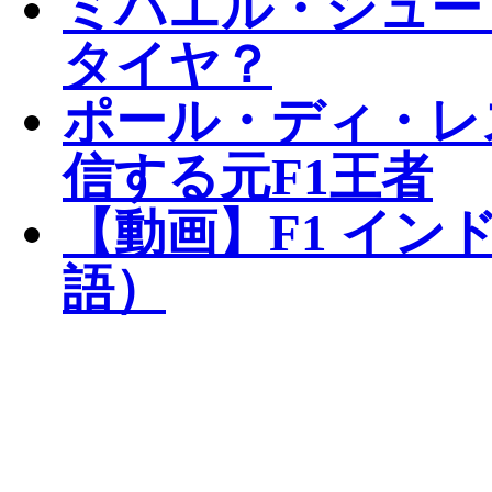
ミハエル・シュー
タイヤ？
ポール・ディ・レ
信する元F1王者
【動画】F1 イン
語）