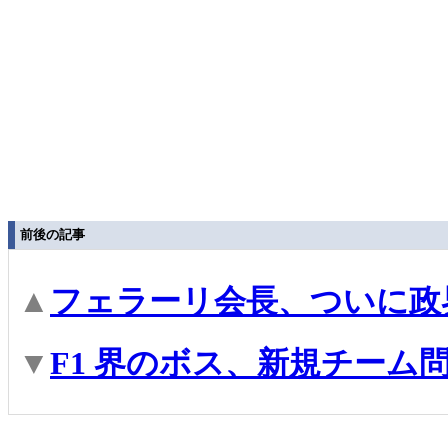
前後の記事
▲
フェラーリ会長、ついに政
▼
F1 界のボス、新規チーム