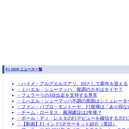
F1 2010 ニュース一覧
・ハイメ・アルグエルスアリ、DJとして新年を迎える
・ミハエル・シューマッハ、復調のカギはタイヤ？
・フェラーリの3台出走を支持する意見
・ミハエル・シューマッハ不調の原因はシミュレータ
・ファン・パブロ・モントーヤ、F1復帰は「あり得な
・チーム・ロータス、風洞建設は2年後？
・ポール・ディ・レスタのF1デビューを確信する元F1
・【動画】F1 インドGP サーキット紹介（英語）