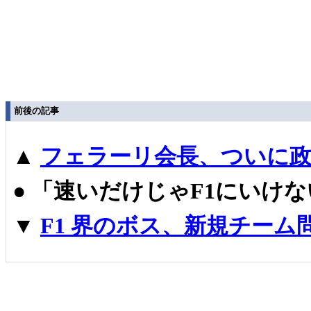
前後の記事
▲
フェラーリ会長、ついに政
●
「速いだけじゃF1にいけ
▼
F1 界のボス、新規チー