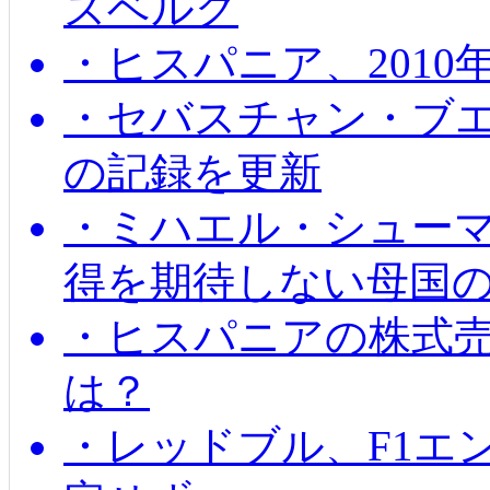
ズベルグ
・ヒスパニア、201
・セバスチャン・ブ
の記録を更新
・ミハエル・シューマッ
得を期待しない母国
・ヒスパニアの株式
は？
・レッドブル、F1エ