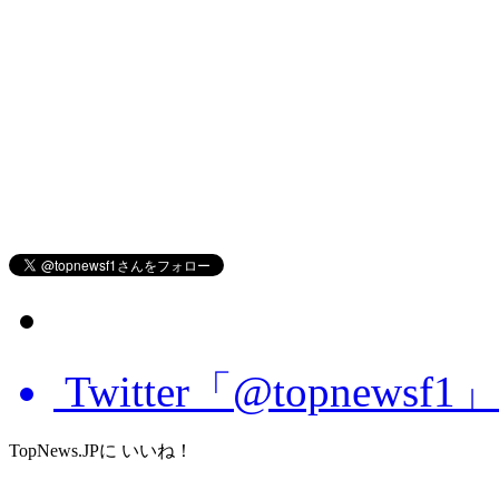
Twitter「@topnews
TopNews.JPに いいね！