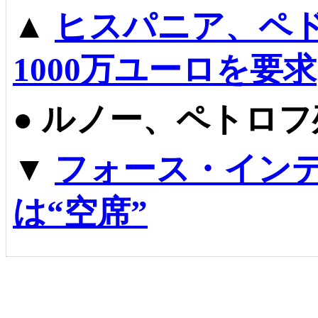
▲
ヒスパニア、ペ
1000万ユーロを要求
●
ルノー、ペトロフ
▼
フォース・インデ
は“空席”