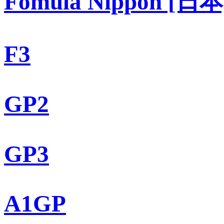
Fomula Nippon [日本
F3
GP2
GP3
A1GP