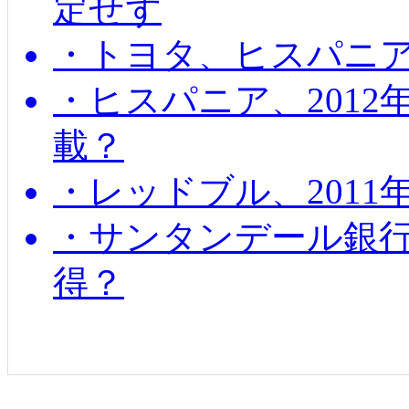
定せず
・トヨタ、ヒスパニ
・ヒスパニア、201
載？
・レッドブル、2011
・サンタンデール銀
得？