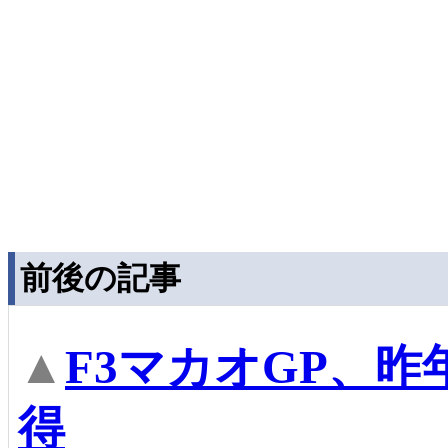
前後の記事
▲
F3マカオGP、
得