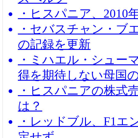
・ヒスパニア、201
・セバスチャン・ブ
の記録を更新
・ミハエル・シューマッ
得を期待しない母国
・ヒスパニアの株式
は？
・レッドブル、F1エ
定せず