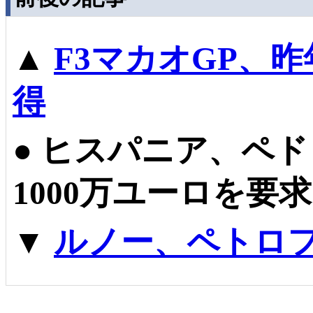
▲
F3マカオGP、
得
●
ヒスパニア、ペド
1000万ユーロを要求
▼
ルノー、ペトロ