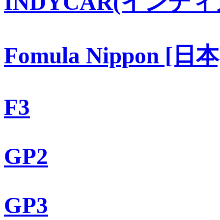
INDYCAR(インディ
Fomula Nippon [日本
F3
GP2
GP3