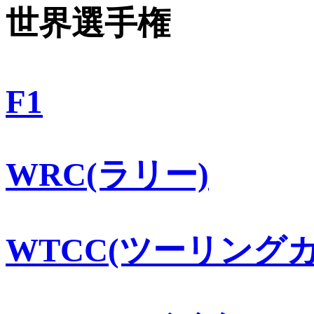
世界選手権
F1
WRC(ラリー)
WTCC(ツーリングカ