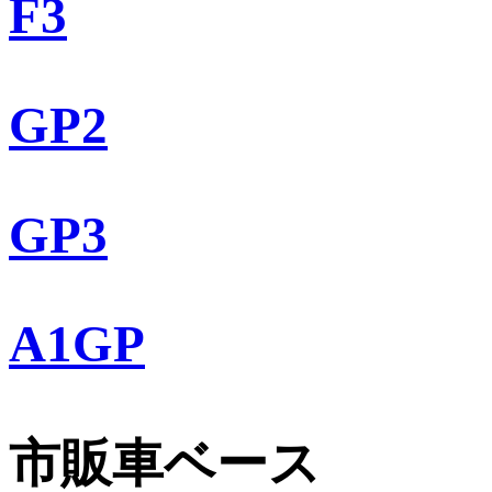
F3
GP2
GP3
A1GP
市販車ベース