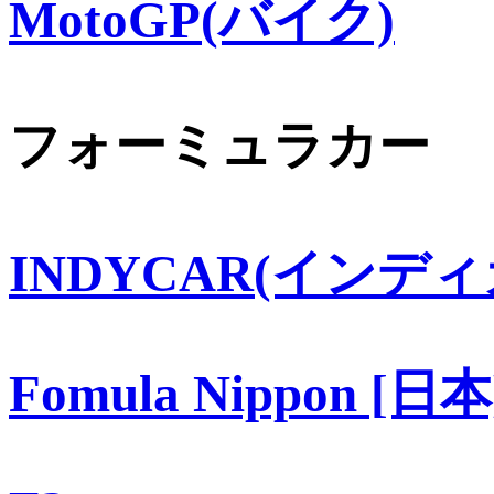
MotoGP(バイク)
フォーミュラカー
INDYCAR(インディ
Fomula Nippon [日本