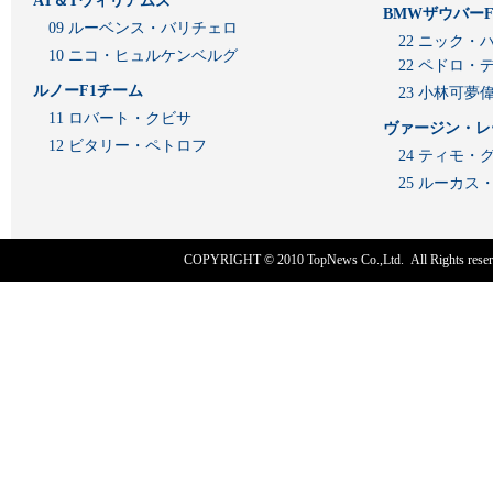
AT＆Tウィリアムズ
BMWザウバーF
09 ルーベンス・バリチェロ
22 ニック・
10 ニコ・ヒュルケンベルグ
22 ペドロ・
ルノーF1チーム
23 小林可夢
11 ロバート・クビサ
ヴァージン・レ
12 ビタリー・ペトロフ
24 ティモ・
25 ルーカ
COPYRIGHT © 2010
TopNews Co.,Ltd
. All Rights