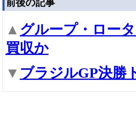
前後の記事
▲
グループ・ロータ
買収か
▼
ブラジルGP決勝ト