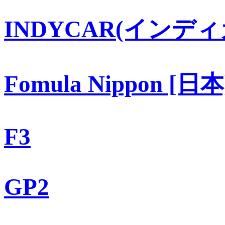
INDYCAR(インディ
Fomula Nippon [日本
F3
GP2