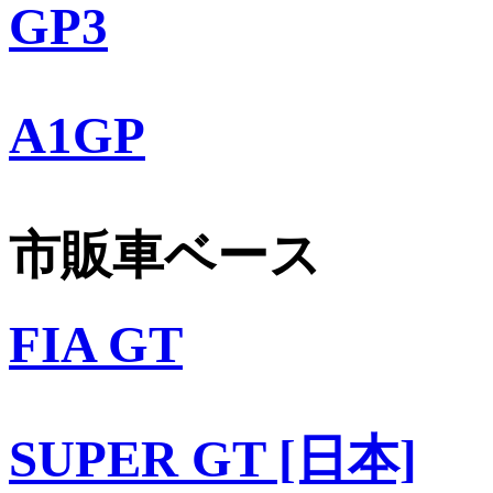
GP3
A1GP
市販車ベース
FIA GT
SUPER GT [日本]