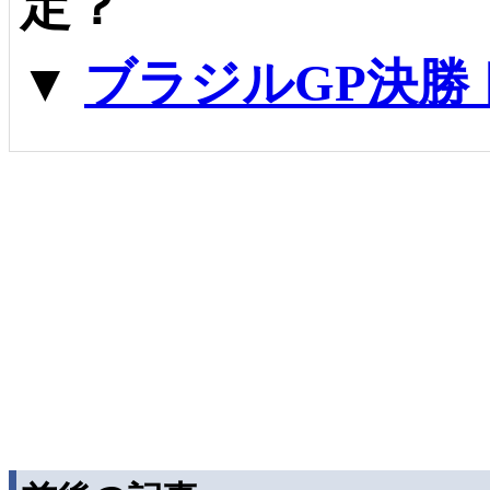
定？
▼
ブラジルGP決勝