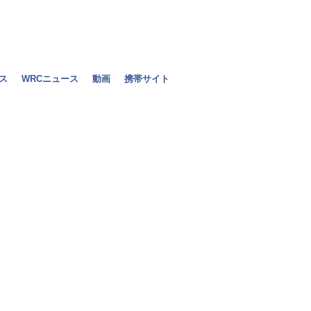
ス
WRCニュース
動画
携帯サイト
小林可夢偉「
も」／ブラジル
2010年11月08日（月）