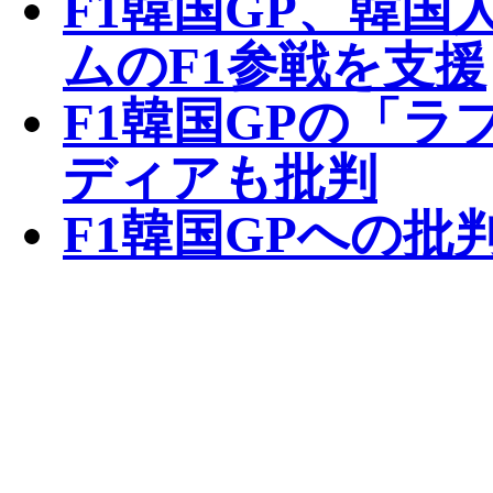
F1韓国GP、韓
ムのF1参戦を支援
F1韓国GPの「
ディアも批判
F1韓国GPへの