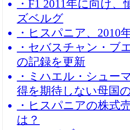
・F1 2011年に向
ズベルグ
・ヒスパニア、201
・セバスチャン・ブ
の記録を更新
・ミハエル・シューマッ
得を期待しない母国
・ヒスパニアの株式
は？