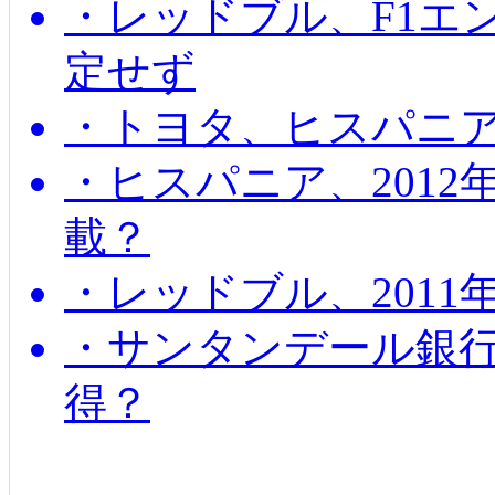
・レッドブル、F1エ
定せず
・トヨタ、ヒスパニ
・ヒスパニア、201
載？
・レッドブル、2011
・サンタンデール銀
得？