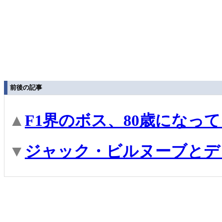
前後の記事
▲
F1界のボス、80歳になっ
▼
ジャック・ビルヌーブとデ