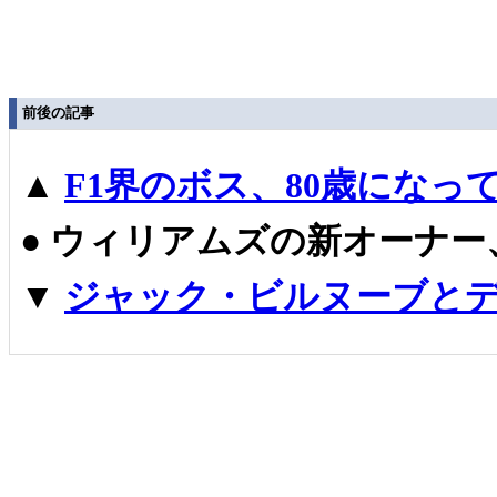
前後の記事
▲
F1界のボス、80歳になっ
●
ウィリアムズの新オーナー
▼
ジャック・ビルヌーブとデ