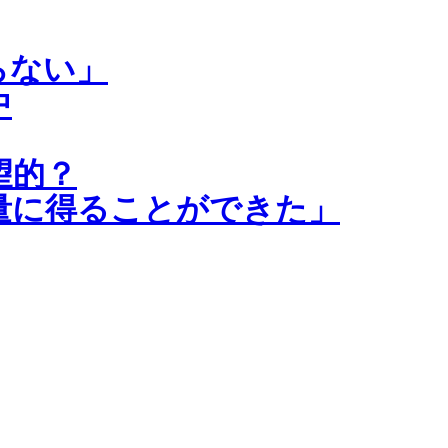
らない」
中
望的？
量に得ることができた」