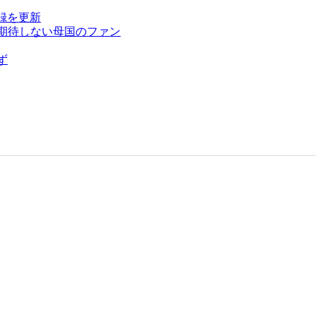
録を更新
を期待しない母国のファン
ず