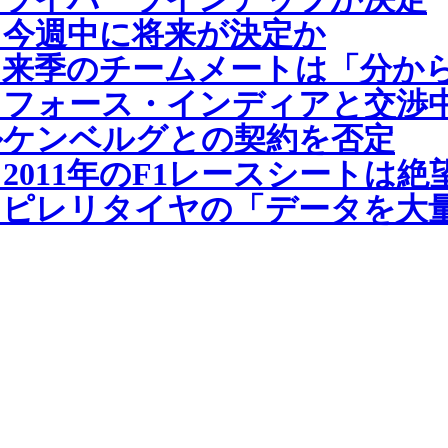
、今週中に将来が決定か
、来季のチームメートは「分か
、フォース・インディアと交渉
ルケンベルグとの契約を否定
011年のF1レースシートは絶
、ピレリタイヤの「データを大