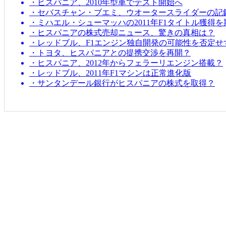
・ヒスパニア、2010年型車でテスト開始へ
・セバスチャン・ブエミ、ウオータースライダーの記
・ミハエル・シューマッハの2011年F1タイトル獲得
・ヒスパニアの株式売却ニュース、驚きの真相は？
・レッドブル、F1エンジン独自開発の可能性を否定せ
・トヨタ、ヒスパニアとの提携交渉を再開？
・ヒスパニア、2012年からフェラーリエンジン搭載？
・レッドブル、2011年F1マシンは正常進化版
・サンタンデール銀行がヒスパニアの株式を取得？