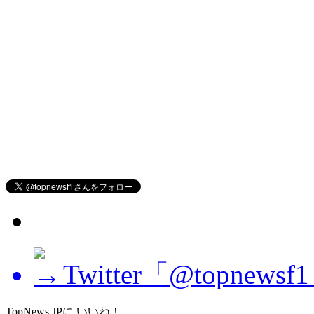
Twitter「@topne
TopNews.JPに いいね！