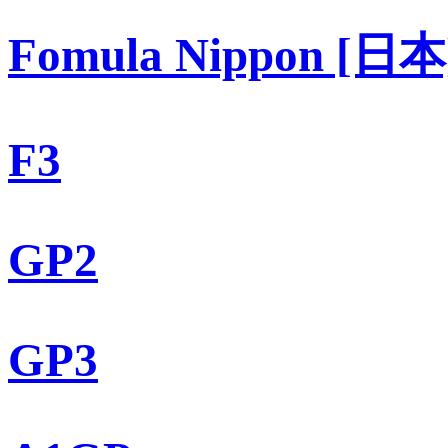
Fomula Nippon [日本
F3
GP2
GP3