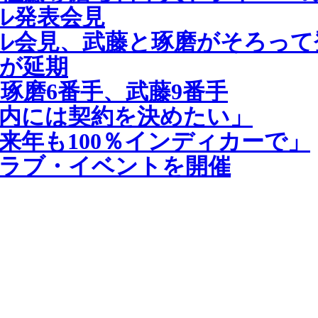
ル発表会見
イル会見、武藤と琢磨がそろって
が延期
琢磨6番手、武藤9番手
内には契約を決めたい」
来年も100％インディカーで」
ラブ・イベントを開催