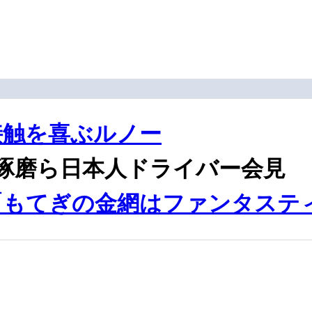
接触を喜ぶルノー
琢磨ら日本人ドライバー会見
「もてぎの金網はファンタステ