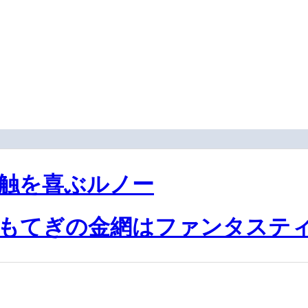
触を喜ぶルノー
もてぎの金網はファンタステ