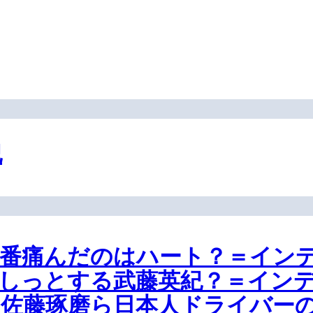
紀
一番痛んだのはハート？＝イン
しっとする武藤英紀？＝イン
、佐藤琢磨ら日本人ドライバー