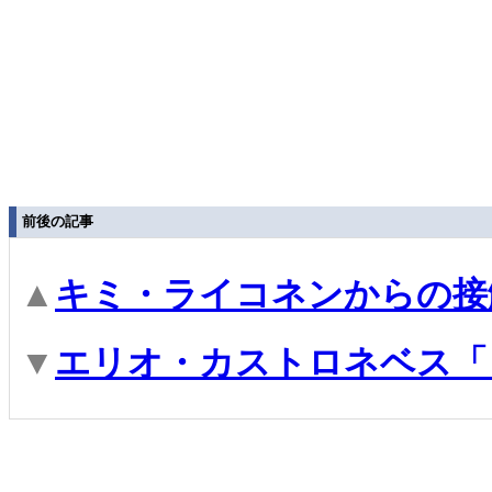
前後の記事
▲
キミ・ライコネンからの接
▼
エリオ・カストロネベス「