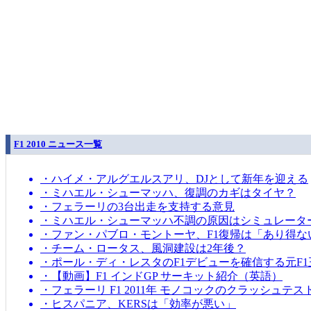
F1 2010 ニュース一覧
・ハイメ・アルグエルスアリ、DJとして新年を迎える
・ミハエル・シューマッハ、復調のカギはタイヤ？
・フェラーリの3台出走を支持する意見
・ミハエル・シューマッハ不調の原因はシミュレータ
・ファン・パブロ・モントーヤ、F1復帰は「あり得な
・チーム・ロータス、風洞建設は2年後？
・ポール・ディ・レスタのF1デビューを確信する元F1
・【動画】F1 インドGP サーキット紹介（英語）
・フェラーリ F1 2011年 モノコックのクラッシュテス
・ヒスパニア、KERSは「効率が悪い」