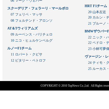
06 マーク・ウェバー
HRT F1チーム
スクーデリア・フェラーリ・マールボロ
20 山本左近
07 フェリペ・マッサ
20 カルン・
08 フェルナンド・アロンソ
21 ブルーノ
AT＆Tウィリアムズ
BMWザウバーF
09 ルーベンス・バリチェロ
22 ニック・
10 ニコ・ヒュルケンベルグ
22 ペドロ・
ルノーF1チーム
23 小林可夢
11 ロバート・クビサ
ヴァージン・レ
12 ビタリー・ペトロフ
24 ティモ・
25 ルーカ
COPYRIGHT © 2010
TopNews Co.,Ltd
. All Rights