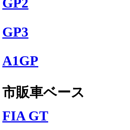
GP2
GP3
A1GP
市販車ベース
FIA GT