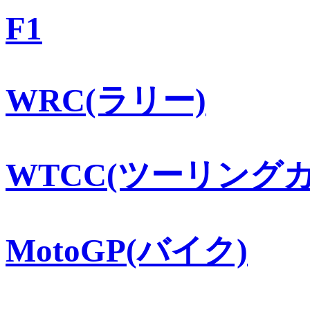
F1
WRC(ラリー)
WTCC(ツーリングカ
MotoGP(バイク)