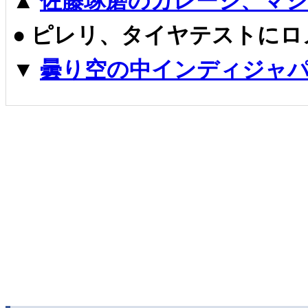
▲
佐藤琢磨のガレージ、マ
●
ピレリ、タイヤテストにロ
▼
曇り空の中インディジャ