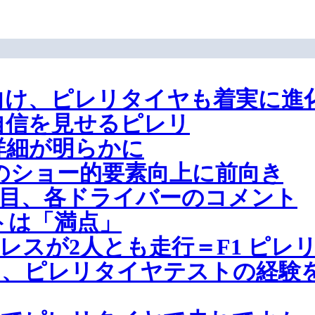
幕に向け、ピレリタイヤも着実に進
け自信を見せるピレリ
の詳細が明らかに
 のショー的要素向上に前向き
2日目、各ドライバーのコメント
トは「満点」
レスが2人とも走行＝F1 ピレ
、ピレリタイヤテストの経験を