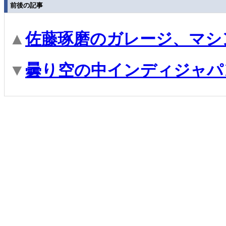
前後の記事
▲
佐藤琢磨のガレージ、マシ
▼
曇り空の中インディジャパ