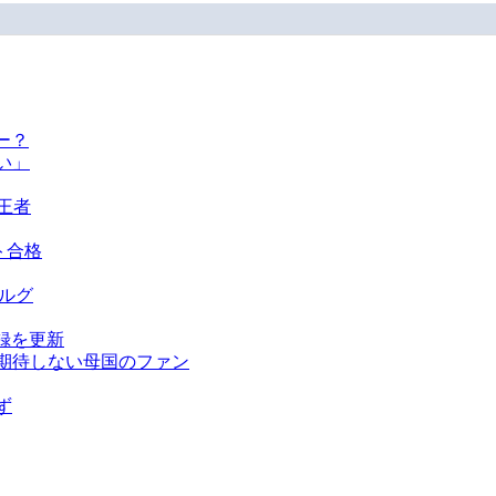
ー？
い」
王者
ト合格
ベルグ
録を更新
を期待しない母国のファン
ず