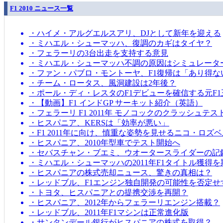
F1 2010 ニュース一覧
・ハイメ・アルグエルスアリ、DJとして新年を迎える
・ミハエル・シューマッハ、復調のカギはタイヤ？
・フェラーリの3台出走を支持する意見
・ミハエル・シューマッハ不調の原因はシミュレータ
・ファン・パブロ・モントーヤ、F1復帰は「あり得な
・チーム・ロータス、風洞建設は2年後？
・ポール・ディ・レスタのF1デビューを確信する元F1
・【動画】F1 インドGP サーキット紹介（英語）
・フェラーリ F1 2011年 モノコックのクラッシュテス
・ヒスパニア、KERSは「効率が悪い」
・F1 2011年に向け、慎重な姿勢を見せるニコ・ロズ
・ヒスパニア、2010年型車でテスト開始へ
・セバスチャン・ブエミ、ウオータースライダーの記
・ミハエル・シューマッハの2011年F1タイトル獲得
・ヒスパニアの株式売却ニュース、驚きの真相は？
・レッドブル、F1エンジン独自開発の可能性を否定せ
・トヨタ、ヒスパニアとの提携交渉を再開？
・ヒスパニア、2012年からフェラーリエンジン搭載？
・レッドブル、2011年F1マシンは正常進化版
・サンタンデール銀行がヒスパニアの株式を取得？