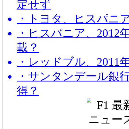
定せず
・トヨタ、ヒスパニ
・ヒスパニア、201
載？
・レッドブル、2011
・サンタンデール銀
得？