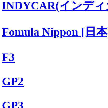
INDYCAR(インディ
Fomula Nippon [日本
F3
GP2
GP3