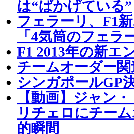
は“ばかげている”
フェラーリ、F1
「4気筒のフェラ
F1 2013年の新
チームオーダー関
シンガポールGP決
【動画】ジャン・
リチェロにチーム
的瞬間