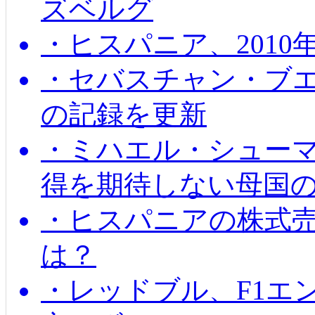
ズベルグ
・ヒスパニア、201
・セバスチャン・ブ
の記録を更新
・ミハエル・シューマッ
得を期待しない母国
・ヒスパニアの株式
は？
・レッドブル、F1エ