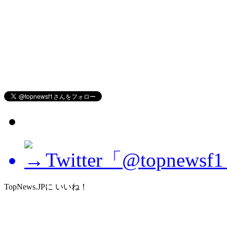
Twitter「@topne
TopNews.JPに いいね！