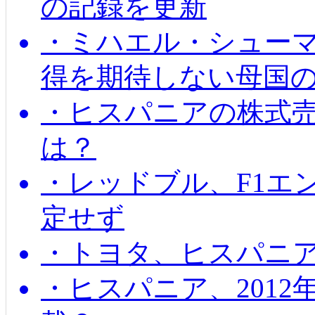
の記録を更新
・ミハエル・シューマッ
得を期待しない母国
・ヒスパニアの株式
は？
・レッドブル、F1エ
定せず
・トヨタ、ヒスパニ
・ヒスパニア、201