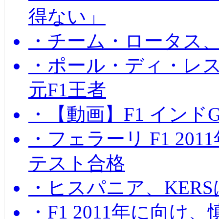
得ない」
・チーム・ロータス、
・ポール・ディ・レス
元F1王者
・【動画】F1 インド
・フェラーリ F1 20
テスト合格
・ヒスパニア、KER
・F1 2011年に向