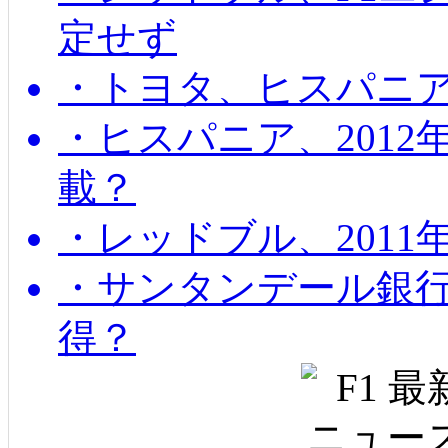
定せず
・トヨタ、ヒスパニ
・ヒスパニア、201
載？
・レッドブル、2011
・サンタンデール銀
得？