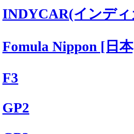
INDYCAR(インディ
Fomula Nippon [日本
F3
GP2