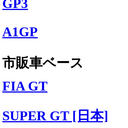
GP3
A1GP
市販車ベース
FIA GT
SUPER GT [日本]