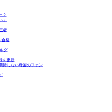
ー？
い」
王者
ト合格
ベルグ
録を更新
を期待しない母国のファン
ず