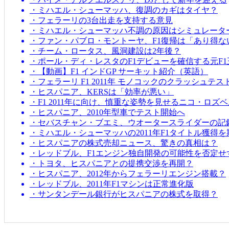
・ミハエル・シューマッハ、復調のカギはタイヤ？
・フェラーリの3台出走を支持する意見
・ミハエル・シューマッハ不調の原因はシミュレータ
・ファン・パブロ・モントーヤ、F1復帰は「あり得な
・チーム・ロータス、風洞建設は2年後？
・ポール・ディ・レスタのF1デビューを確信する元F1
・【動画】F1 インドGP サーキット紹介（英語）
・フェラーリ F1 2011年 モノコックのクラッシュテス
・ヒスパニア、KERSは「効率が悪い」
・F1 2011年に向け、慎重な姿勢を見せるニコ・ロズ
・ヒスパニア、2010年型車でテスト開始へ
・セバスチャン・ブエミ、ウオータースライダーの記
・ミハエル・シューマッハの2011年F1タイトル獲得
・ヒスパニアの株式売却ニュース、驚きの真相は？
・レッドブル、F1エンジン独自開発の可能性を否定せ
・トヨタ、ヒスパニアとの提携交渉を再開？
・ヒスパニア、2012年からフェラーリエンジン搭載？
・レッドブル、2011年F1マシンは正常進化版
・サンタンデール銀行がヒスパニアの株式を取得？