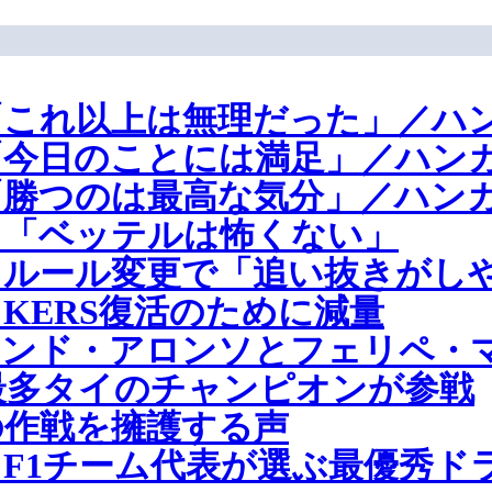
これ以上は無理だった」／ハン
今日のことには満足」／ハンガ
勝つのは最高な気分」／ハンガ
、「ベッテルは怖くない」
、ルール変更で「追い抜きがし
KERS復活のために減量
ナンド・アロンソとフェリペ・
過去最多タイのチャンピオンが参戦
の作戦を擁護する声
F1チーム代表が選ぶ最優秀ド