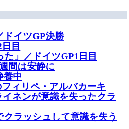
ドイツGP決勝
2日目
た」／ドイツGP1日目
週間は安静に
静養中
のフィリペ・アルバカーキ
ライネンが意識を失ったクラ
でクラッシュして意識を失う