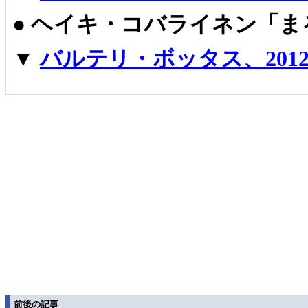
●
ヘイキ・コバライネン「ま
▼
バルテリ・ボッタス、201
前後の記事