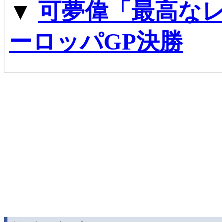
▼
可夢偉「最高な
ーロッパGP決勝