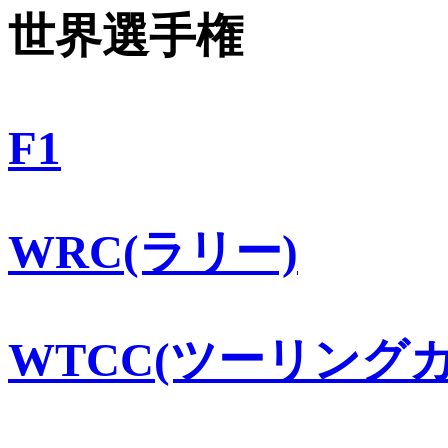
世界選手権
F1
WRC(ラリー)
WTCC(ツーリングカ