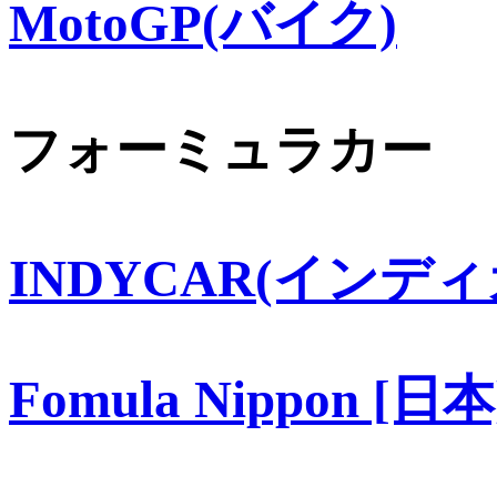
MotoGP(バイク)
フォーミュラカー
INDYCAR(インディ
Fomula Nippon [日本