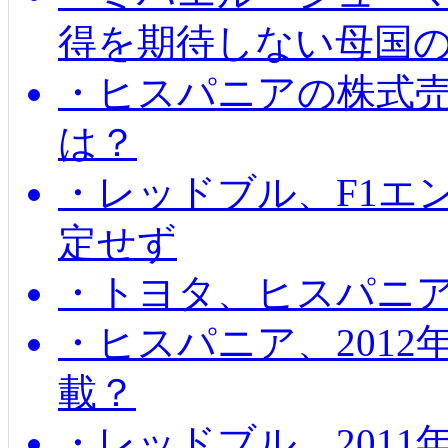
得を期待しない母国
・ヒスパニアの株式
は？
・レッドブル、F1エ
定せず
・トヨタ、ヒスパニ
・ヒスパニア、201
載？
・レッドブル、2011