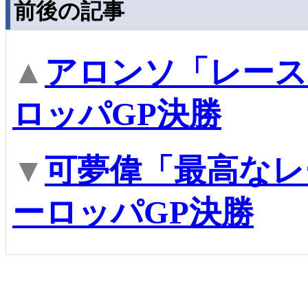
前後の記事
▲
アロンソ「レース
ロッパGP決勝
▼
可夢偉「最高なレ
ーロッパGP決勝