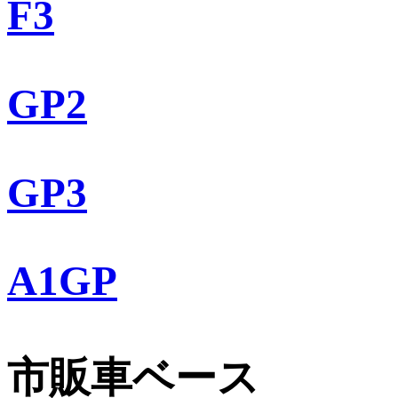
F3
GP2
GP3
A1GP
市販車ベース