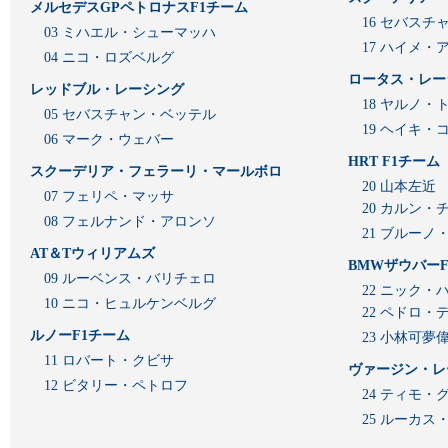
メルセデスGPペトロナスF1チーム
16 セバスチ
03 ミハエル・シューマッハ
17 ハイメ
04 ニコ・ロズベルグ
ロータス・レー
レッドブル・レーシング
18 ヤルノ・
05 セバスチャン・ベッテル
19 ヘイキ・
06 マーク・ウェバー
HRT F1チーム
スクーデリア・フェラーリ・マールボロ
20 山本左近
07 フェリペ・マッサ
20 カルン・
08 フェルナンド・アロンソ
21 ブルーノ
AT＆Tウィリアムズ
BMWザウバーF
09 ルーベンス・バリチェロ
22 ニック・
10 ニコ・ヒュルケンベルグ
22 ペドロ・
ルノーF1チーム
23 小林可夢
11 ロバート・クビサ
ヴァージン・レ
12 ビタリー・ペトロフ
24 ティモ・
25 ルーカ