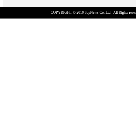
COPYRIGHT © 2010
TopNews Co.,Ltd
. All Rights