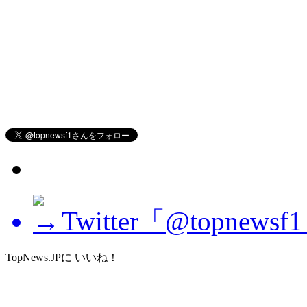
Twitter「@topne
TopNews.JPに いいね！