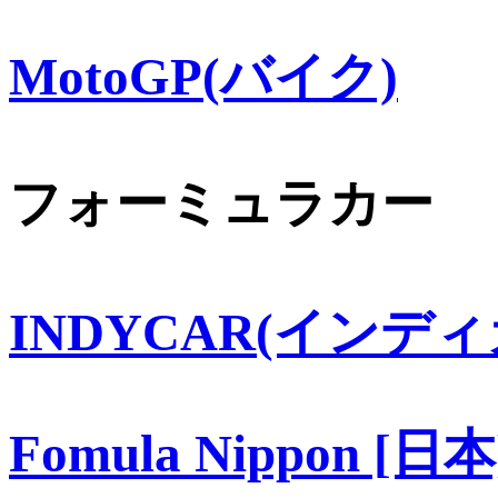
MotoGP(バイク)
フォーミュラカー
INDYCAR(インディ
Fomula Nippon [日本