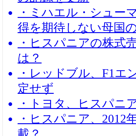
・ミハエル・シューマッ
得を期待しない母国
・ヒスパニアの株式
は？
・レッドブル、F1エ
定せず
・トヨタ、ヒスパニ
・ヒスパニア、201
載？