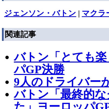
ジェンソン・バトン
|
マクラ
関連記事
バトン「とても楽
パGP決勝
9人のドライバー
バトン「最終的な
た」ヨーロッパGP