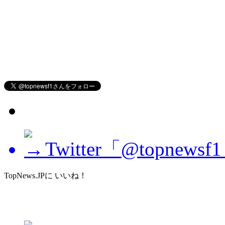
Twitter「@topne
TopNews.JPに いいね！