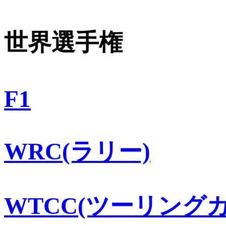
世界選手権
F1
WRC(ラリー)
WTCC(ツーリングカ