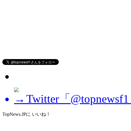
Twitter「@topne
TopNews.JPに いいね！