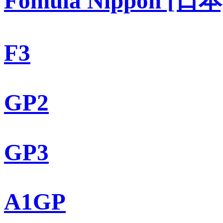
Fomula Nippon [日本
F3
GP2
GP3
A1GP