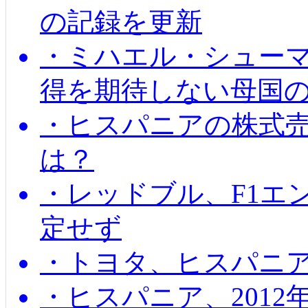
の記録を更新
・ミハエル・シューマッ
得を期待しない母国
・ヒスパニアの株式
は？
・レッドブル、F1エ
定せず
・トヨタ、ヒスパニ
・ヒスパニア、201