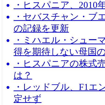
・ヒスパニア、201
・セバスチャン・ブ
の記録を更新
・ミハエル・シューマッ
得を期待しない母国
・ヒスパニアの株式
は？
・レッドブル、F1エ
定せず