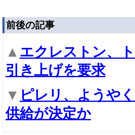
前後の記事
▲
エクレストン、ト
引き上げを要求
▼
ピレリ、ようやく2
供給が決定か