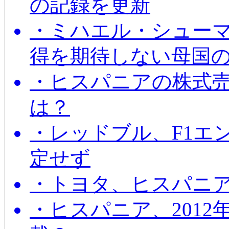
の記録を更新
・ミハエル・シューマッ
得を期待しない母国
・ヒスパニアの株式
は？
・レッドブル、F1エ
定せず
・トヨタ、ヒスパニ
・ヒスパニア、201