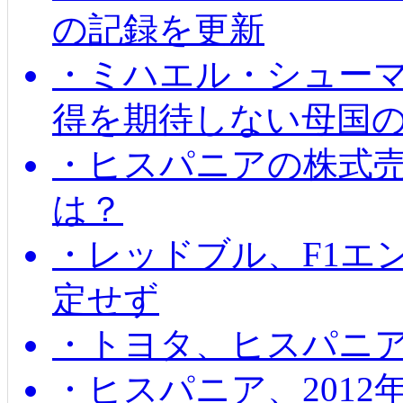
の記録を更新
・ミハエル・シューマッ
得を期待しない母国
・ヒスパニアの株式
は？
・レッドブル、F1エ
定せず
・トヨタ、ヒスパニ
・ヒスパニア、201