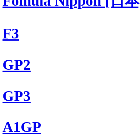
Fomula Nippon [日本
F3
GP2
GP3
A1GP