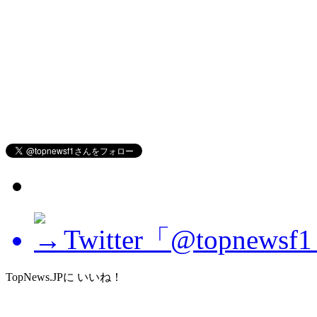
Twitter「@topne
TopNews.JPに いいね！