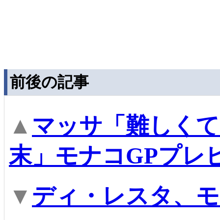
前後の記事
▲
マッサ「難しくて
末」モナコGPプレ
▼
ディ・レスタ、モ