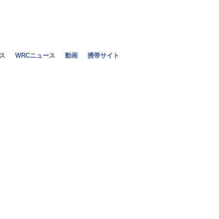
ス
WRCニュース
動画
携帯サイト
マッサ「難し
末」モナコGP
2010年05月12日（水）