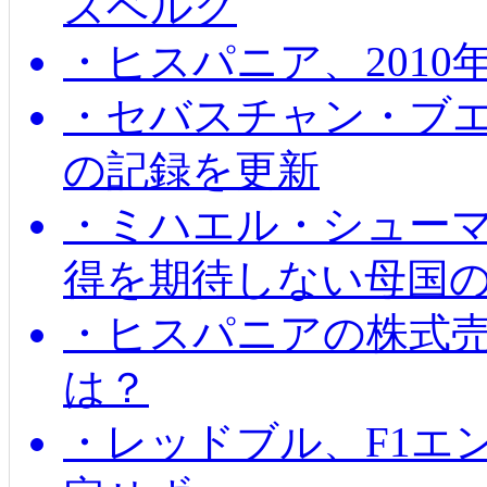
ズベルグ
・ヒスパニア、201
・セバスチャン・ブ
の記録を更新
・ミハエル・シューマッ
得を期待しない母国
・ヒスパニアの株式
は？
・レッドブル、F1エ