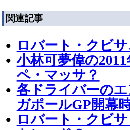
関連記事
ロバート・クビサ
小林可夢偉の201
ペ・マッサ？
各ドライバーのエ
ガポールGP開幕
ロバート・クビサ