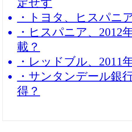
定せず
・トヨタ、ヒスパニ
・ヒスパニア、201
載？
・レッドブル、2011
・サンタンデール銀
得？