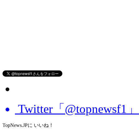
Twitter「@topnews
TopNews.JPに いいね！