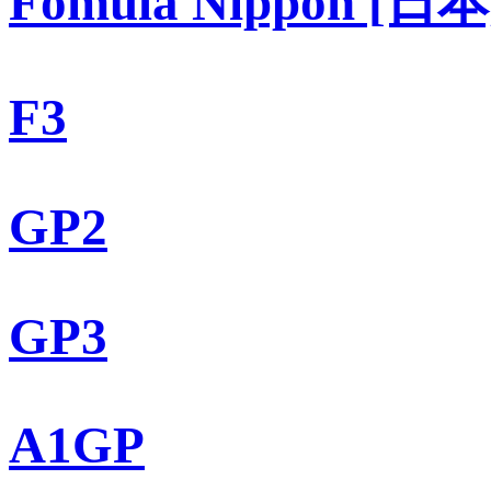
Fomula Nippon [日本
F3
GP2
GP3
A1GP