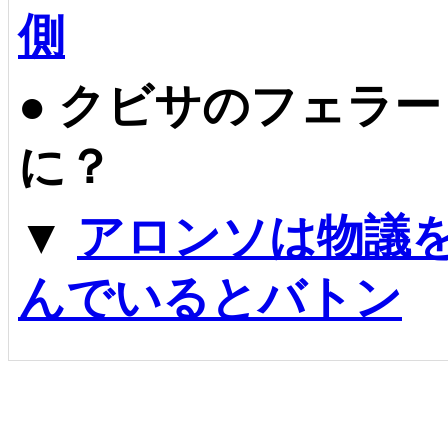
側
●
クビサのフェラー
に？
▼
アロンソは物議
んでいるとバトン