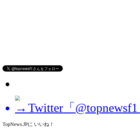
Twitter「@topne
TopNews.JPに いいね！