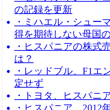
の記録を更新
・ミハエル・シューマッ
得を期待しない母国
・ヒスパニアの株式
は？
・レッドブル、F1エ
定せず
・トヨタ、ヒスパニ
・ヒスパニア、201