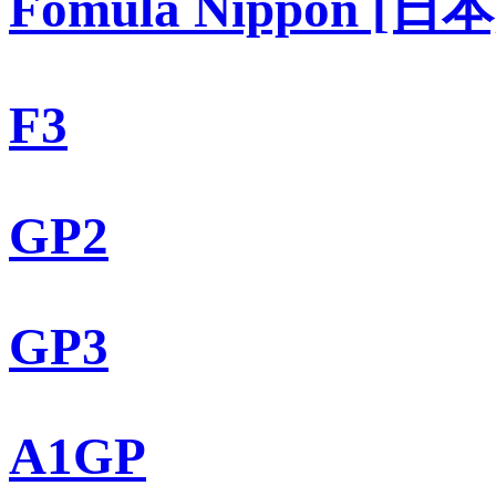
Fomula Nippon [日本
F3
GP2
GP3
A1GP