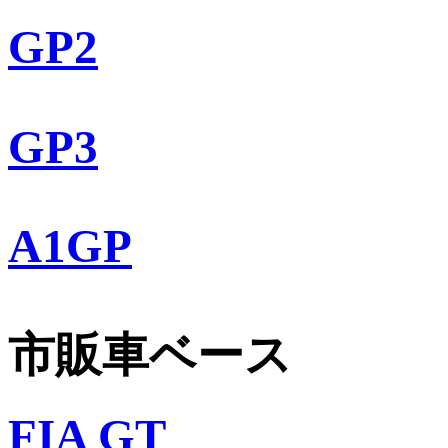
GP2
GP3
A1GP
市販車ベース
FIA GT