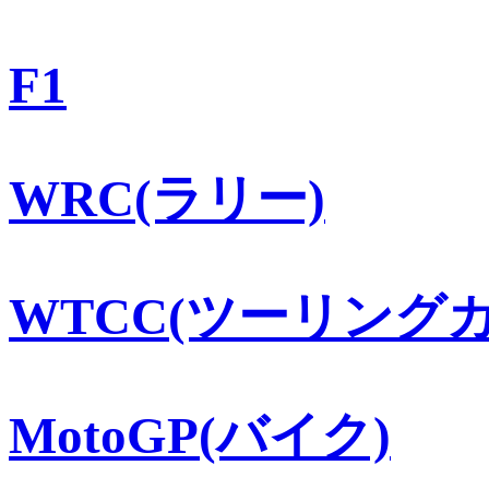
F1
WRC(ラリー)
WTCC(ツーリングカ
MotoGP(バイク)