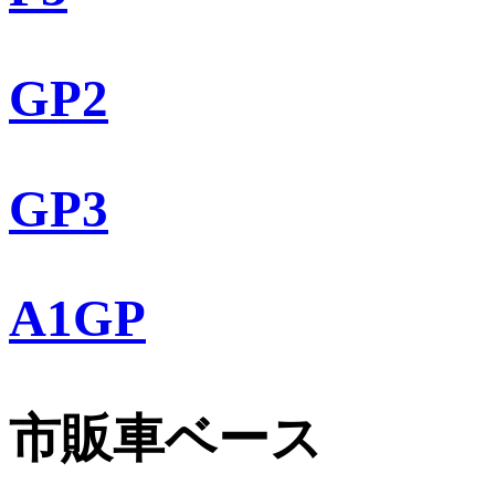
GP2
GP3
A1GP
市販車ベース