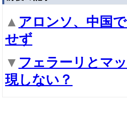
▲
アロンソ、中国で
せず
▼
フェラーリとマッ
現しない？