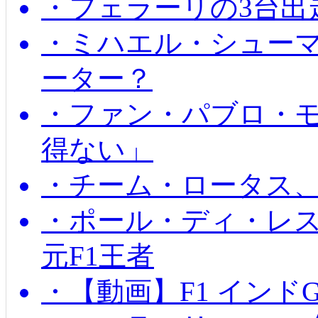
・フェラーリの3台出
・ミハエル・シュー
ーター？
・ファン・パブロ・モ
得ない」
・チーム・ロータス、
・ポール・ディ・レス
元F1王者
・【動画】F1 インド