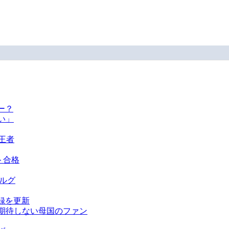
ー？
い」
王者
ト合格
ベルグ
録を更新
を期待しない母国のファン