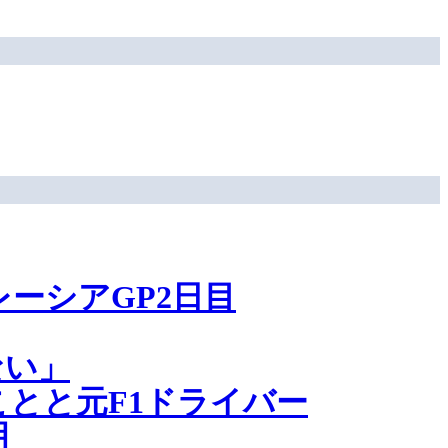
ーシアGP2日目
ない」
とと元F1ドライバー
明