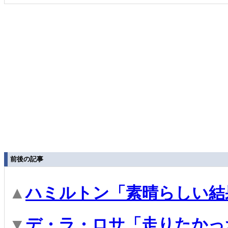
前後の記事
▲
ハミルトン「素晴らしい結
▼
デ・ラ・ロサ「走りたかっ