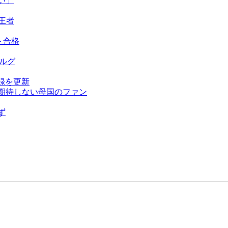
い」
王者
ト合格
ベルグ
録を更新
を期待しない母国のファン
ず