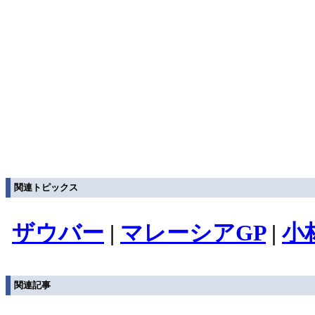
関連トピックス
ザウバー
|
マレーシアGP
|
小
関連記事