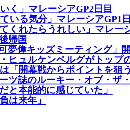
いく」マレーシアGP2日目
ている気分」マレーシアGP1
てくれたらうれしい」マレーシ
後帰国
可夢偉キッズミーティング」
コ・ヒュルケンベルグがトップ
1では「開幕戦からポイントを狙
ーツ誌のルーキー・オブ・ザ
だと本能的に感じていた」
負は来年」