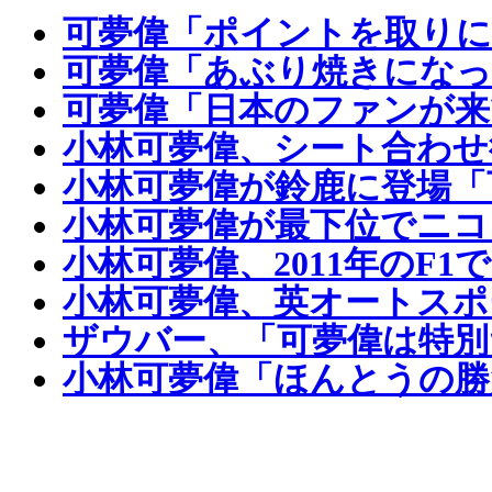
可夢偉「ポイントを取りに
可夢偉「あぶり焼きになっ
可夢偉「日本のファンが来
小林可夢偉、シート合わせ
小林可夢偉が鈴鹿に登場「
小林可夢偉が最下位でニ
小林可夢偉、2011年のF
小林可夢偉、英オートスポ
ザウバー、「可夢偉は特別
小林可夢偉「ほんとうの勝