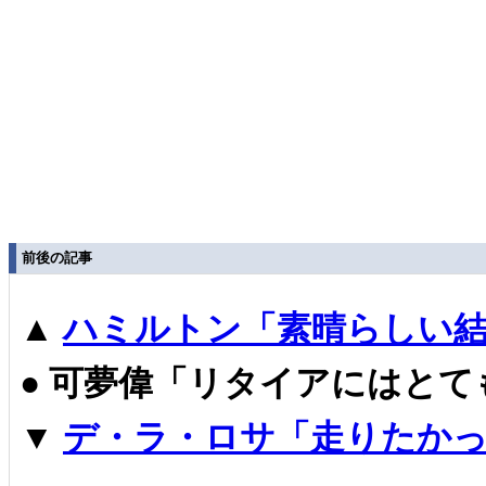
前後の記事
▲
ハミルトン「素晴らしい結
●
可夢偉「リタイアにはとて
▼
デ・ラ・ロサ「走りたかっ