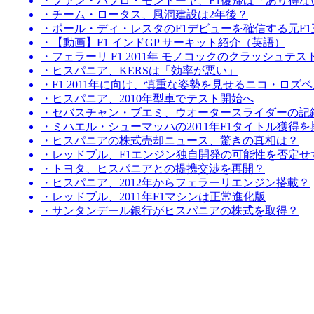
・ファン・パブロ・モントーヤ、F1復帰は「あり得な
・チーム・ロータス、風洞建設は2年後？
・ポール・ディ・レスタのF1デビューを確信する元F1
・【動画】F1 インドGP サーキット紹介（英語）
・フェラーリ F1 2011年 モノコックのクラッシュテス
・ヒスパニア、KERSは「効率が悪い」
・F1 2011年に向け、慎重な姿勢を見せるニコ・ロズ
・ヒスパニア、2010年型車でテスト開始へ
・セバスチャン・ブエミ、ウオータースライダーの記
・ミハエル・シューマッハの2011年F1タイトル獲得
・ヒスパニアの株式売却ニュース、驚きの真相は？
・レッドブル、F1エンジン独自開発の可能性を否定せ
・トヨタ、ヒスパニアとの提携交渉を再開？
・ヒスパニア、2012年からフェラーリエンジン搭載？
・レッドブル、2011年F1マシンは正常進化版
・サンタンデール銀行がヒスパニアの株式を取得？