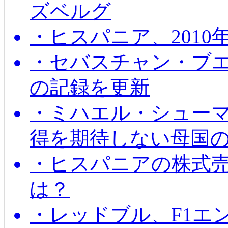
ズベルグ
・ヒスパニア、201
・セバスチャン・ブ
の記録を更新
・ミハエル・シューマッ
得を期待しない母国
・ヒスパニアの株式
は？
・レッドブル、F1エ