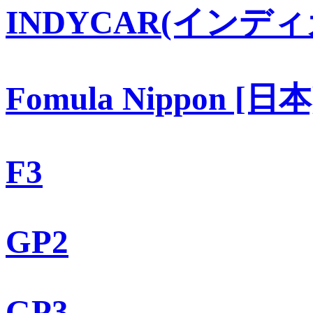
INDYCAR(インディ
Fomula Nippon [日本
F3
GP2
GP3