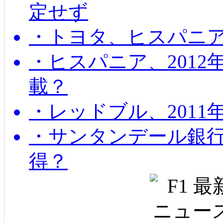
定せず
・トヨタ、ヒスパニ
・ヒスパニア、201
載？
・レッドブル、2011
・サンタンデール銀
得？