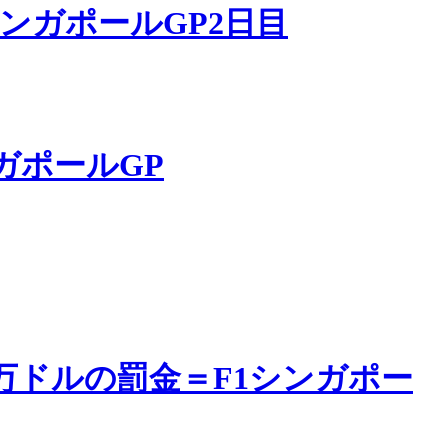
ンガポールGP2日目
ガポールGP
万ドルの罰金＝F1シンガポー