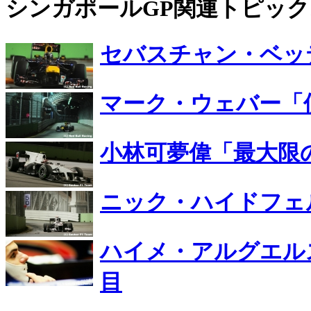
シンガポールGP関連トピッ
セバスチャン・ベッ
マーク・ウェバー「
小林可夢偉「最大限
ニック・ハイドフェ
ハイメ・アルグエル
目