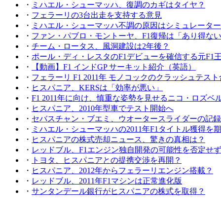
・
ミハエル・シューマッハ、復調のカギはタイヤ？
・
フェラーリの3台出走を支持する意見
・
ミハエル・シューマッハ不調の原因はシミュレーター
・
ファン・パブロ・モントーヤ、F1復帰は「あり得な
・
チーム・ロータス、風洞建設は2年後？
・
ポール・ディ・レスタのF1デビューを確信する元F1
・
【動画】F1 インドGP サーキット紹介（英語）
・
フェラーリ F1 2011年 モノコックのクラッシュテス
・
ヒスパニア、KERSは「効率が悪い」
・
F1 2011年に向け、慎重な姿勢を見せるニコ・ロズベ
・
ヒスパニア、2010年型車でテスト開始へ
・
セバスチャン・ブエミ、ウオータースライダーの記録
・
ミハエル・シューマッハの2011年F1タイトル獲得を
・
ヒスパニアの株式売却ニュース、驚きの真相は？
・
レッドブル、F1エンジン独自開発の可能性を否定せ
・
トヨタ、ヒスパニアとの提携交渉を再開？
・
ヒスパニア、2012年からフェラーリエンジン搭載？
・
レッドブル、2011年F1マシンは正常進化版
・
サンタンデール銀行がヒスパニアの株式を取得？