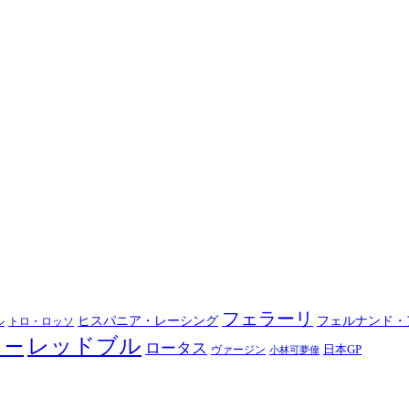
フェラーリ
ヒスパニア・レーシング
フェルナンド・
ル
トロ・ロッソ
レッドブル
ノー
ロータス
日本GP
ヴァージン
小林可夢偉