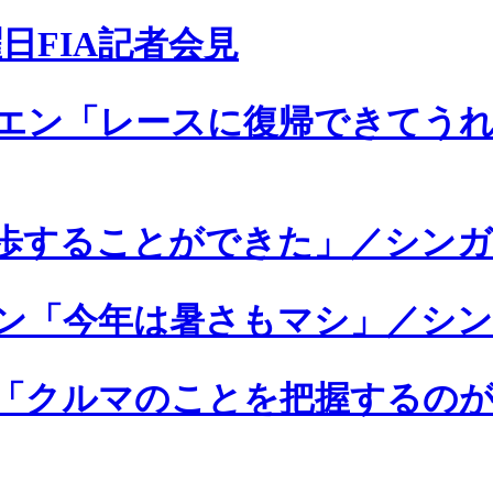
日FIA記者会見
エン「レースに復帰できてうれ
歩することができた」／シンガ
ン「今年は暑さもマシ」／シン
「クルマのことを把握するの