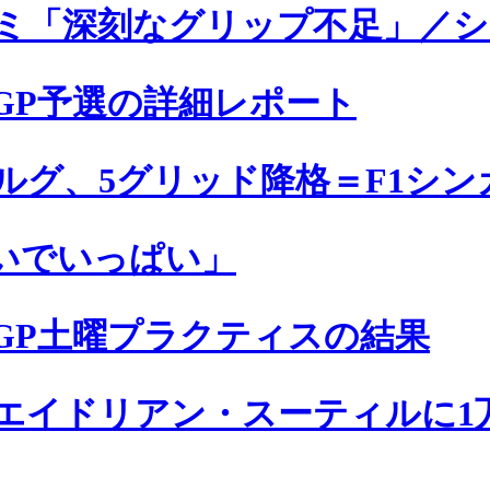
ミ「深刻なグリップ不足」／シ
ルGP予選の詳細レポート
ルグ、5グリッド降格＝F1シン
いでいっぱい」
ルGP土曜プラクティスの結果
エイドリアン・スーティルに1