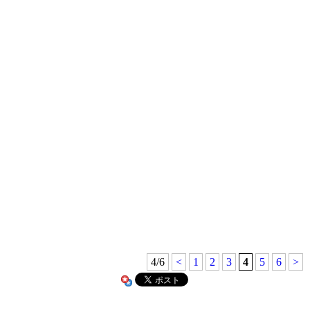
4/6
<
1
2
3
4
5
6
>