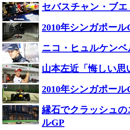
セバスチャン・ブエ
2010年シンガポー
ニコ・ヒュルケンベ
山本左近「悔しい思
2010年シンガポー
縁石でクラッシュの
ルGP