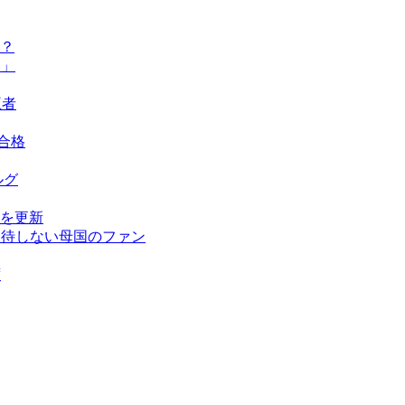
？
い」
王者
ト合格
ルグ
を更新
期待しない母国のファン
ず