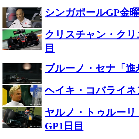
シンガポールGP金曜
クリスチャン・クリ
目
ブルーノ・セナ「進
ヘイキ・コバライネ
ヤルノ・トゥルーリ
GP1日目