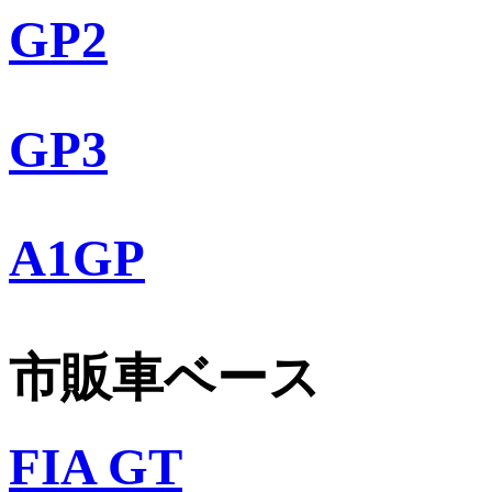
GP2
GP3
A1GP
市販車ベース
FIA GT