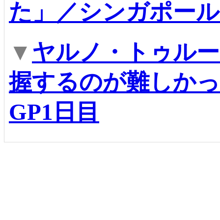
た」／シンガポール
▼
ヤルノ・トゥルー
握するのが難しかっ
GP1日目