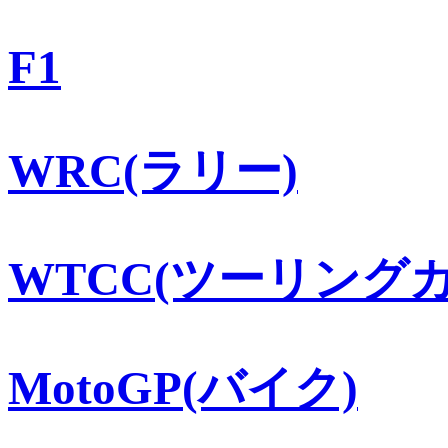
F1
WRC(ラリー)
WTCC(ツーリングカ
MotoGP(バイク)