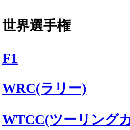
世界選手権
F1
WRC(ラリー)
WTCC(ツーリングカ