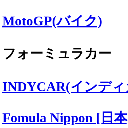
MotoGP(バイク)
フォーミュラカー
INDYCAR(インディ
Fomula Nippon [日本