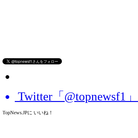
Twitter「@topnews
TopNews.JPに いいね！