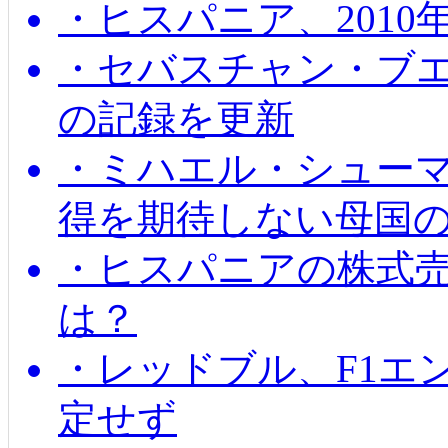
・ヒスパニア、201
・セバスチャン・ブ
の記録を更新
・ミハエル・シューマッ
得を期待しない母国
・ヒスパニアの株式
は？
・レッドブル、F1エ
定せず