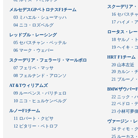
スクーデリア・
メルセデスGPペトロナスF1チーム
16 セバスチ
03 ミハエル・シューマッハ
17 ハイメ
04 ニコ・ロズベルグ
ロータス・レー
レッドブル・レーシング
18 ヤルノ・
05 セバスチャン・ベッテル
19 ヘイキ・
06 マーク・ウェバー
HRT F1チーム
スクーデリア・フェラーリ・マールボロ
20 山本左近
07 フェリペ・マッサ
20 カルン・
08 フェルナンド・アロンソ
21 ブルーノ
AT＆Tウィリアムズ
BMWザウバーF
09 ルーベンス・バリチェロ
22 ニック・
10 ニコ・ヒュルケンベルグ
22 ペドロ・
ルノーF1チーム
23 小林可夢
11 ロバート・クビサ
ヴァージン・レ
12 ビタリー・ペトロフ
24 ティモ・
25 ルーカ