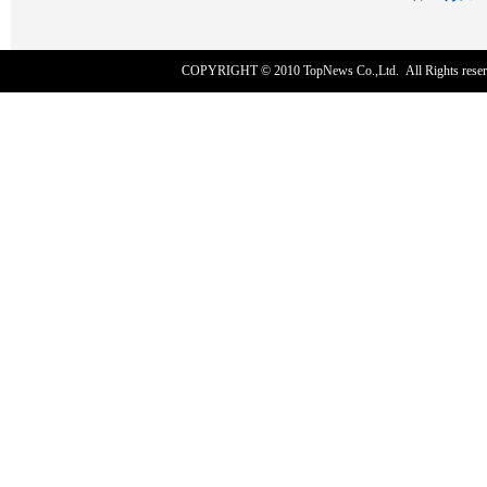
COPYRIGHT © 2010
TopNews Co.,Ltd
. All Rights