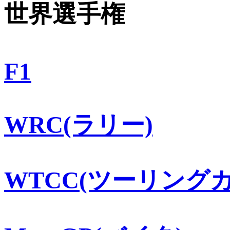
世界選手権
F1
WRC(ラリー)
WTCC(ツーリングカ