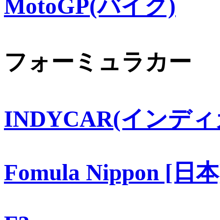
MotoGP(バイク)
フォーミュラカー
INDYCAR(インディ
Fomula Nippon [日本