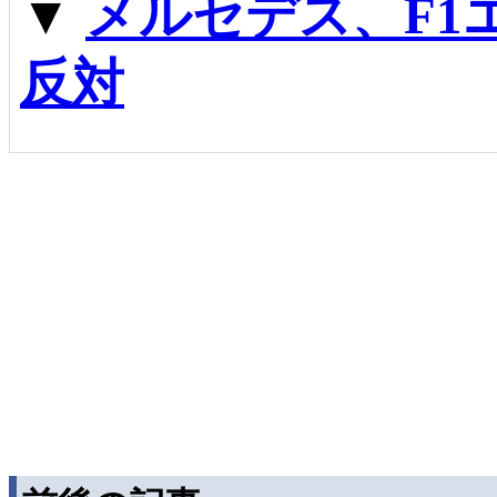
▼
メルセデス、F1
反対