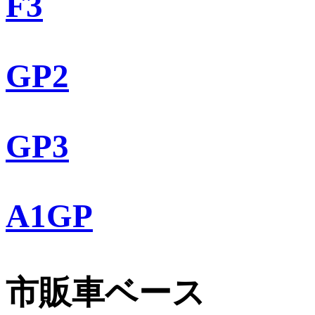
F3
GP2
GP3
A1GP
市販車ベース