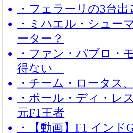
・フェラーリの3台出
・ミハエル・シュー
ーター？
・ファン・パブロ・モ
得ない」
・チーム・ロータス、
・ポール・ディ・レス
元F1王者
・【動画】F1 インド