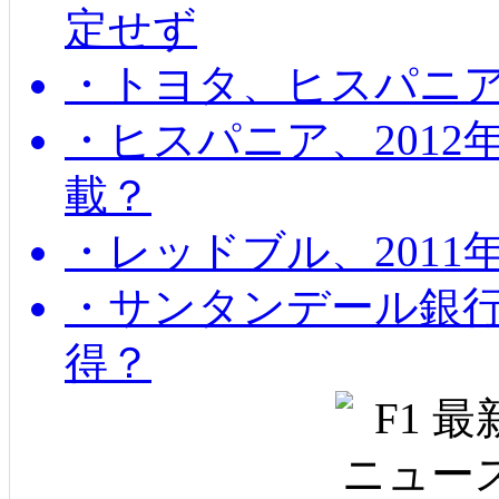
定せず
・トヨタ、ヒスパニ
・ヒスパニア、201
載？
・レッドブル、2011
・サンタンデール銀
得？