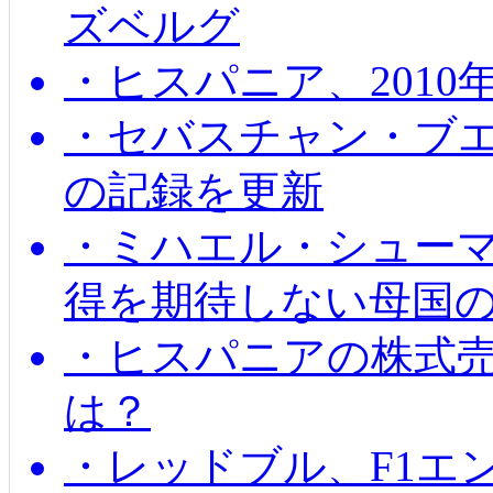
ズベルグ
・ヒスパニア、201
・セバスチャン・ブ
の記録を更新
・ミハエル・シューマッ
得を期待しない母国
・ヒスパニアの株式
は？
・レッドブル、F1エ