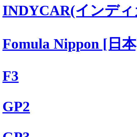
INDYCAR(インディ
Fomula Nippon [日本
F3
GP2
GP3