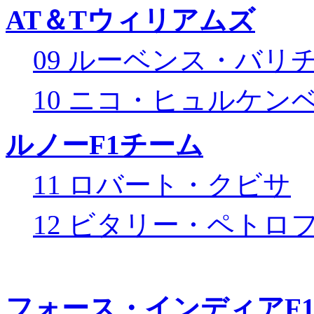
AT＆Tウィリアムズ
09 ルーベンス・バリ
10 ニコ・ヒュルケン
ルノーF1チーム
11 ロバート・クビサ
12 ビタリー・ペトロ
フォース・インディアF