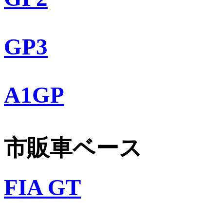
GP3
A1GP
市販車ベース
FIA GT