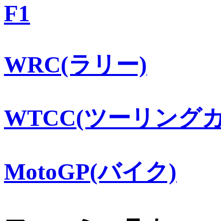
F1
WRC(ラリー)
WTCC(ツーリングカ
MotoGP(バイク)