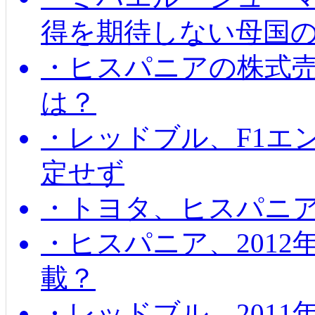
得を期待しない母国
・ヒスパニアの株式
は？
・レッドブル、F1エ
定せず
・トヨタ、ヒスパニ
・ヒスパニア、201
載？
・レッドブル、2011