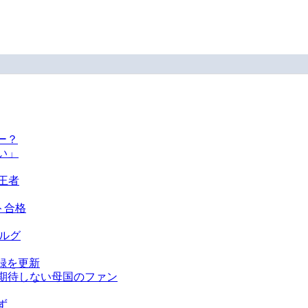
ー？
い」
王者
ト合格
ベルグ
録を更新
を期待しない母国のファン
ず