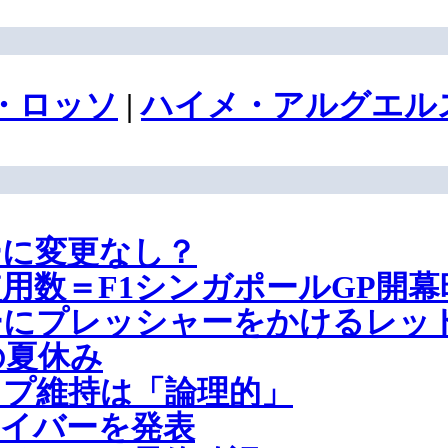
・ロッソ
|
ハイメ・アルグエル
ーに変更なし？
用数＝F1シンガポールGP開幕
ーにプレッシャーをかけるレッ
の夏休み
プ維持は「論理的」
ライバーを発表