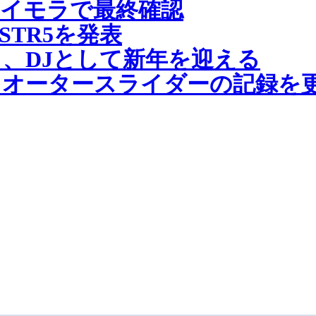
イモラで最終確認
STR5を発表
、DJとして新年を迎える
ウオータースライダーの記録を