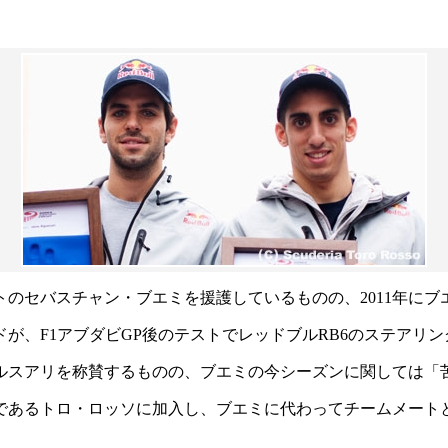
のセバスチャン・ブエミを援護しているものの、2011年に
が、F1アブダビGP後のテストでレッドブルRB6のステアリ
ルスアリを称賛するものの、ブエミの今シーズンに関しては「
るトロ・ロッソに加入し、ブエミに代わってチームメートとして