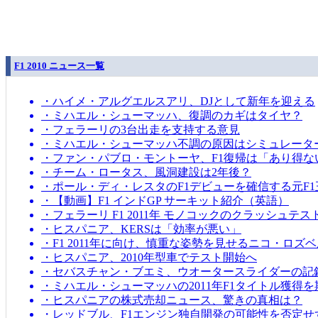
F1 2010 ニュース一覧
・ハイメ・アルグエルスアリ、DJとして新年を迎える
・ミハエル・シューマッハ、復調のカギはタイヤ？
・フェラーリの3台出走を支持する意見
・ミハエル・シューマッハ不調の原因はシミュレータ
・ファン・パブロ・モントーヤ、F1復帰は「あり得な
・チーム・ロータス、風洞建設は2年後？
・ポール・ディ・レスタのF1デビューを確信する元F1
・【動画】F1 インドGP サーキット紹介（英語）
・フェラーリ F1 2011年 モノコックのクラッシュテス
・ヒスパニア、KERSは「効率が悪い」
・F1 2011年に向け、慎重な姿勢を見せるニコ・ロズ
・ヒスパニア、2010年型車でテスト開始へ
・セバスチャン・ブエミ、ウオータースライダーの記
・ミハエル・シューマッハの2011年F1タイトル獲得
・ヒスパニアの株式売却ニュース、驚きの真相は？
・レッドブル、F1エンジン独自開発の可能性を否定せ