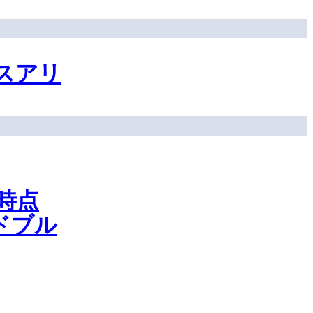
スアリ
時点
ドブル