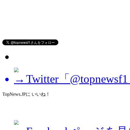
Twitter「@topne
TopNews.JPに いいね！