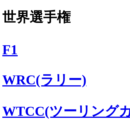
世界選手権
F1
WRC(ラリー)
WTCC(ツーリングカ