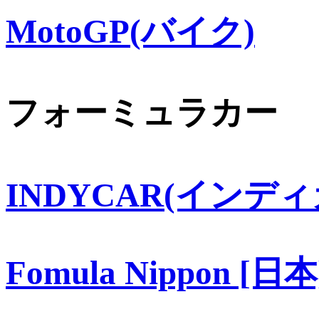
MotoGP(バイク)
フォーミュラカー
INDYCAR(インディ
Fomula Nippon [日本