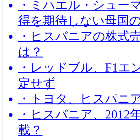
・ミハエル・シューマッ
得を期待しない母国
・ヒスパニアの株式
は？
・レッドブル、F1エ
定せず
・トヨタ、ヒスパニ
・ヒスパニア、201
載？