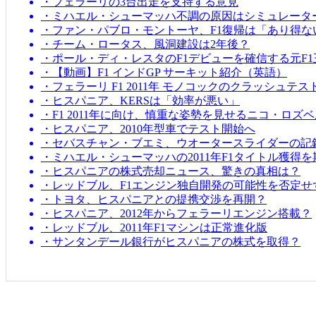
・フェラーリの3台出走を支持する意見
・ミハエル・シューマッハ不調の原因はシミュレータ
・ファン・パブロ・モントーヤ、F1復帰は「あり得な
・チーム・ロータス、風洞建設は2年後？
・ポール・ディ・レスタのF1デビューを確信する元F1
・【動画】F1 インドGP サーキット紹介（英語）
・フェラーリ F1 2011年 モノコックのクラッシュテス
・ヒスパニア、KERSは「効率が悪い」
・F1 2011年に向け、慎重な姿勢を見せるニコ・ロズ
・ヒスパニア、2010年型車でテスト開始へ
・セバスチャン・ブエミ、ウオータースライダーの記
・ミハエル・シューマッハの2011年F1タイトル獲得
・ヒスパニアの株式売却ニュース、驚きの真相は？
・レッドブル、F1エンジン独自開発の可能性を否定せ
・トヨタ、ヒスパニアとの提携交渉を再開？
・ヒスパニア、2012年からフェラーリエンジン搭載？
・レッドブル、2011年F1マシンは正常進化版
・サンタンデール銀行がヒスパニアの株式を取得？