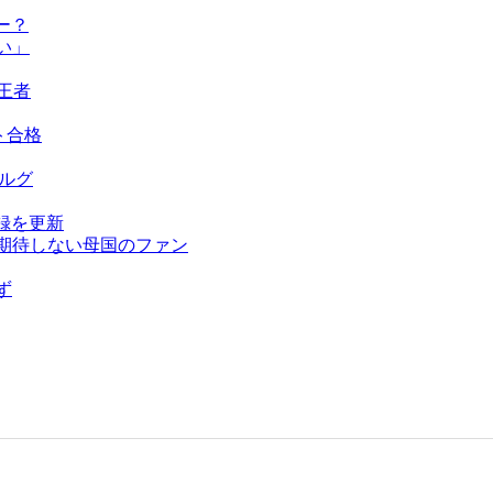
ー？
い」
王者
ト合格
ベルグ
録を更新
を期待しない母国のファン
ず