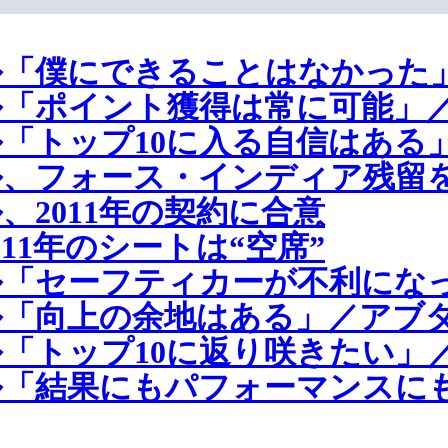
「僕にできることはなかった」
「ポイント獲得は常に可能」／
「トップ10に入る自信はある
ル、フォース・インディア残留
2011年の契約に合意
11年のシートは“空席”
「セーフティカーが不利になっ
「向上の余地はある」／アブダ
「トップ10に返り咲きたい」
「結果にもパフォーマンスにも