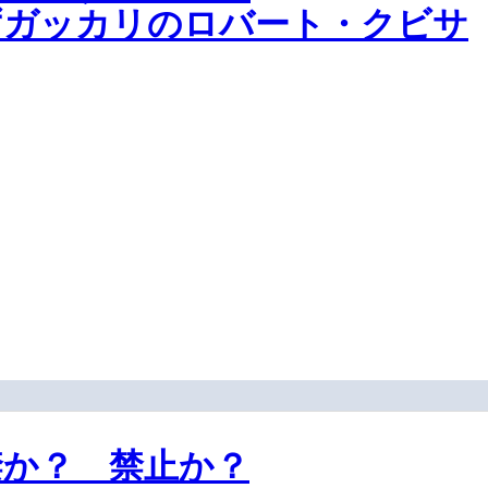
ずガッカリのロバート・クビサ
禁か？ 禁止か？