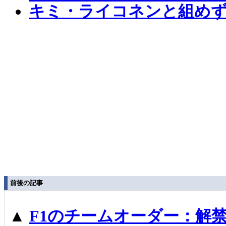
キミ・ライコネンと組め
前後の記事
▲
F1のチームオーダー：解