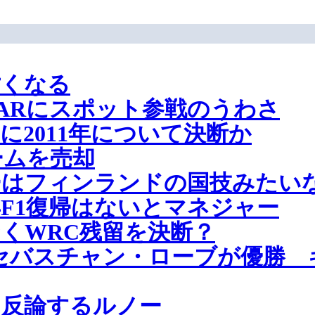
亡くなる
CARにスポット参戦のうわさ
2011年について決断か
ームを売却
ーはフィンランドの国技みたい
年F1復帰はないとマネジャー
くWRC残留を決断？
セバスチャン・ローブが優勝 
に反論するルノー