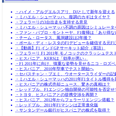
・ハイメ・アルグエルスアリ、DJとして新年を迎える
・ミハエル・シューマッハ、復調のカギはタイヤ？
・フェラーリの3台出走を支持する意見
・ミハエル・シューマッハ不調の原因はシミュレータ
・ファン・パブロ・モントーヤ、F1復帰は「あり得な
・チーム・ロータス、風洞建設は2年後？
・ポール・ディ・レスタのF1デビューを確信する元F1
・【動画】F1 インドGP サーキット紹介（英語）
・フェラーリ F1 2011年 モノコックのクラッシュテス
・ヒスパニア、KERSは「効率が悪い」
・F1 2011年に向け、慎重な姿勢を見せるニコ・ロズ
・ヒスパニア、2010年型車でテスト開始へ
・セバスチャン・ブエミ、ウオータースライダーの記
・ミハエル・シューマッハの2011年F1タイトル獲得
・ヒスパニアの株式売却ニュース、驚きの真相は？
・レッドブル、F1エンジン独自開発の可能性を否定せ
・トヨタ、ヒスパニアとの提携交渉を再開？
・ヒスパニア、2012年からフェラーリエンジン搭載？
・レッドブル、2011年F1マシンは正常進化版
・サンタンデール銀行がヒスパニアの株式を取得？