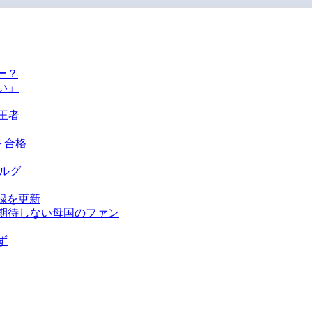
ー？
い」
王者
ト合格
ベルグ
録を更新
を期待しない母国のファン
ず